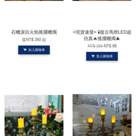
石蠟淚目火焰搖擺蠟燭
<現貨速發> 🕯️復古馬燈LED超
仿真🔥搖擺蠟燭🎄
從
NT$ 260
起
NT$ 150
NT$ 99
加入購物車
加入購物車