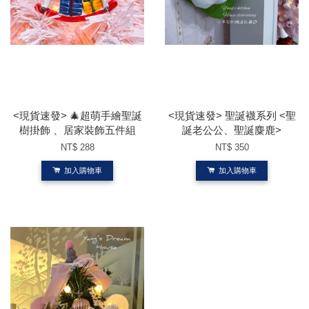
<現貨速發> 🎄超萌手繪聖誕
<現貨速發> 聖誕襪系列 <聖
樹掛飾 、居家裝飾五件組
誕老公公、聖誕麋鹿>
NT$ 288
NT$ 350
加入購物車
加入購物車