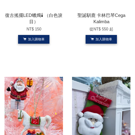
復古搖擺LED蠟燭🕯️ （白色淚
聖誕馴鹿 卡林巴琴Cega
目）
Kalimba
NT$ 150
從
NT$ 550
起
加入購物車
加入購物車