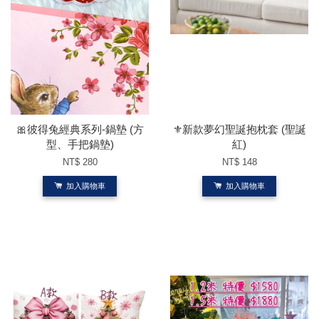
🎀彼得兔經典系列-鍋墊 (方
⚜️新款夢幻聖誕抱枕套 (聖誕
型、手把鍋墊)
紅)
NT$ 280
NT$ 148
加入購物車
加入購物車