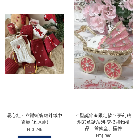
暖心紅・立體蝴蝶結針織中
< 聖誕節🎄限定款 > 夢幻砝
筒襪 (五入組)
琅彩童話系列-交換禮物禮
品、首飾盒、擺件
NT$ 249
NT$ 380