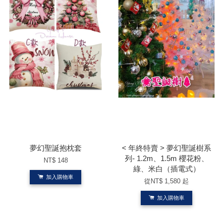
夢幻聖誕抱枕套
< 年終特賣 > 夢幻聖誕樹系
列- 1.2m、1.5m 櫻花粉、
NT$ 148
綠、米白（插電式）
加入購物車
從
NT$ 1,580
起
加入購物車