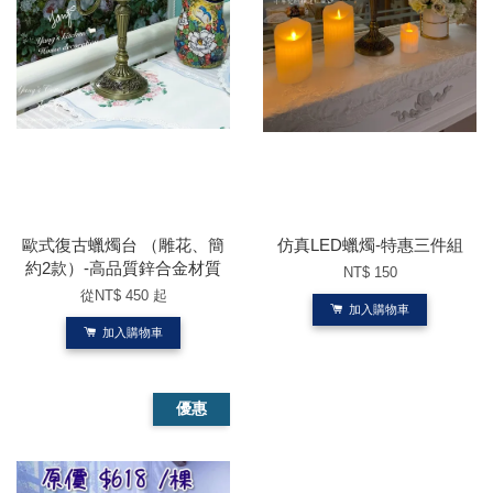
歐式復古蠟燭台 （雕花、簡
仿真LED蠟燭-特惠三件組
約2款）-高品質鋅合金材質
NT$ 150
從
NT$ 450
起
加入購物車
加入購物車
優惠