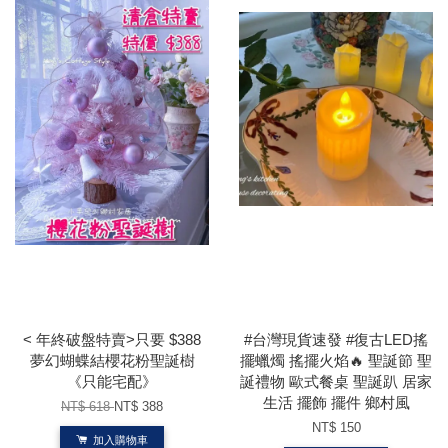
< 年終破盤特賣>只要 $388
#台灣現貨速發 #復古LED搖
夢幻蝴蝶結櫻花粉聖誕樹
擺蠟燭 搖擺火焰🔥 聖誕節 聖
《只能宅配》
誕禮物 歐式餐桌 聖誕趴 居家
生活 擺飾 擺件 鄉村風
NT$ 618
NT$ 388
NT$ 150
加入購物車