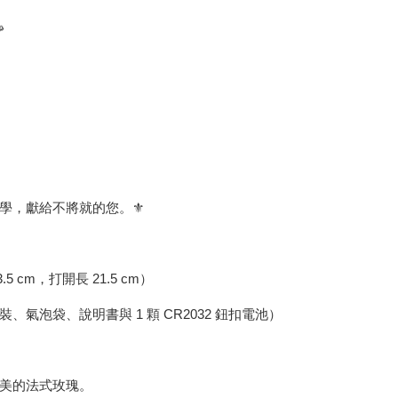

學，獻給不將就的您。⚜️
.5 cm，打開長 21.5 cm）
氣泡袋、說明書與 1 顆 CR2032 鈕扣電池）
美的法式玫瑰。