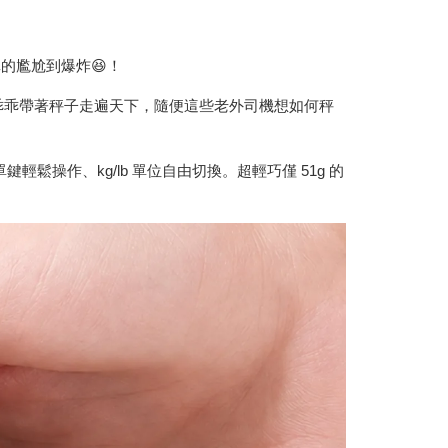
的尷尬到爆炸😆！
此乖乖帶著秤子走遍天下，隨便這些老外司機想如何秤
操作、kg/lb 單位自由切換。超輕巧僅 51g 的