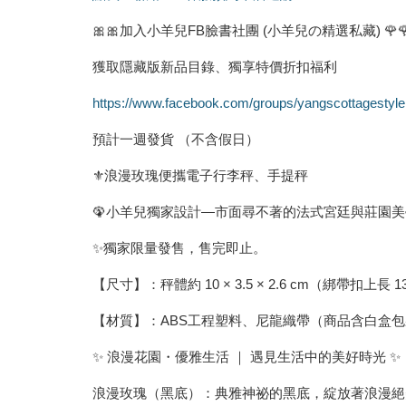
🎀🎀加入小羊兒FB臉書社團 (小羊兒の精選私藏) 🌹
獲取隱藏版新品目錄、獨享特價折扣福利
https://www.facebook.com/groups/yangscottagestyle
預計一週發貨 （不含假日）
⚜️浪漫玫瑰便攜電子行李秤、手提秤
🦚小羊兒獨家設計—市面尋不著的法式宮廷與莊園美
✨獨家限量發售，售完即止。
【尺寸】：秤體約 10 × 3.5 × 2.6 cm（綁帶扣上長 13
【材質】：ABS工程塑料、尼龍織帶（商品含白盒包裝、
✨ 浪漫花園・優雅生活 ｜ 遇見生活中的美好時光 ✨
浪漫玫瑰（黑底）：典雅神祕的黑底，綻放著浪漫絕