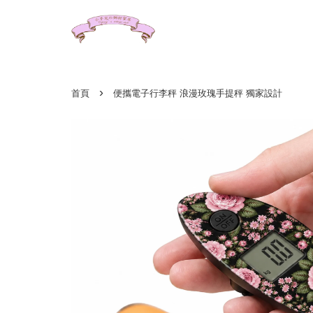
›
首頁
便攜電子行李秤 浪漫玫瑰手提秤 獨家設計