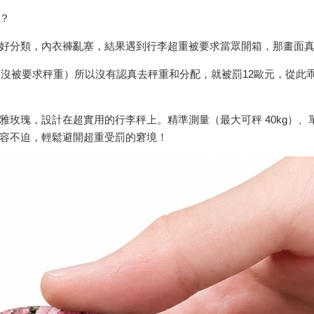
？
好分類，內衣褲亂塞，結果遇到行李超重被要求當眾開箱，那畫面真
態（從沒被要求秤重）所以沒有認真去秤重和分配，就被罰12歐元，從
瑰，設計在超實用的行李秤上。精準測量（最大可秤 40kg）、單鍵輕鬆
容不迫，輕鬆避開超重受罰的窘境！