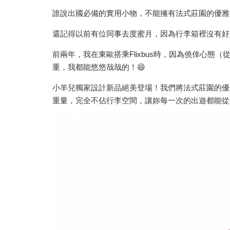
誰說出國必備的實用小物，不能擁有法式莊園的優雅
還記得以前有位同事去度蜜月，因為行李箱裡沒有好
前兩年，我在東歐搭乘Flixbus時，因為僥倖心
重，我都能悠悠哉哉的！😆
小羊兒獨家設計新品絕美登場！我們將法式莊園的優雅玫
重量，完全不佔行李空間，讓妳每一次的出遊都能從