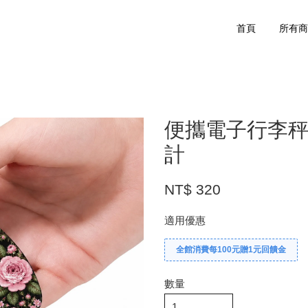
首頁
所有
便攜電子行李秤
計
NT$ 320
適用優惠
全館消費每100元贈1元回饋金
數量