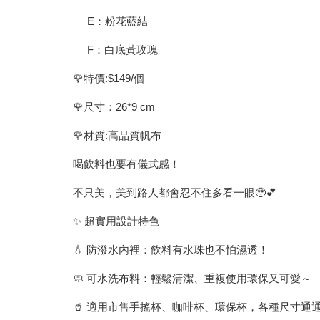
E：粉花藍結
F：白底黃玫瑰
🌹特價:$149/個
🌹尺寸：26*9 cm
🌹材質:高品質帆布
喝飲料也要有儀式感！
不只美，美到路人都會忍不住多看一眼🥹💕
✨ 超實用設計特色
💧 防潑水內裡：飲料有水珠也不怕濕透！
🧼 可水洗布料：輕鬆清潔、重複使用環保又可愛～
🥤 適用市售手搖杯、咖啡杯、環保杯，各種尺寸通通