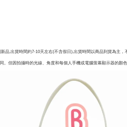
利新品,出貨時間約7-10天左右(不含假日),出貨時間以商品到貨為主
相同。但因拍攝時的光線、角度和每個人手機或電腦萤幕顯示器的顏色