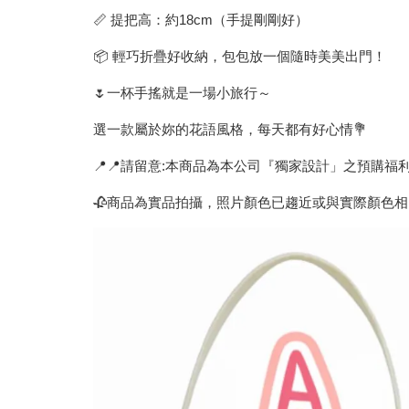
📏 提把高：約18cm（手提剛剛好）
📦 輕巧折疊好收納，包包放一個隨時美美出門！
🌷一杯手搖就是一場小旅行～
選一款屬於妳的花語風格，每天都有好心情💐
📍📍請留意:本商品為本公司『獨家設計」之預購福
🥀商品為實品拍攝，照片顏色已趨近或與實際顏色