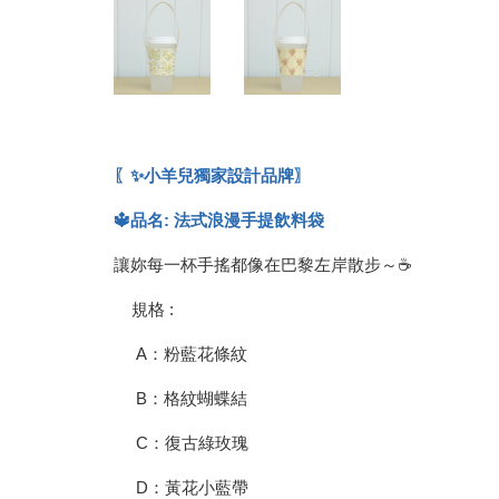
〖✨小羊兒獨家設計品牌〗
🔱品名: 法式浪漫手提飲料袋
讓妳每一杯手搖都像在巴黎左岸散步～☕
規格 :
A：粉藍花條紋
B：格紋蝴蝶結
C：復古綠玫瑰
D：黃花小藍帶