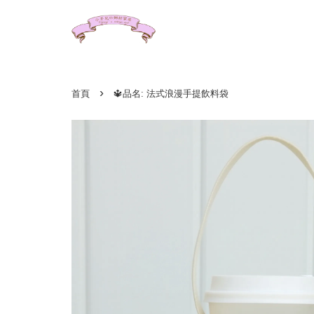
›
首頁
🔱品名: 法式浪漫手提飲料袋