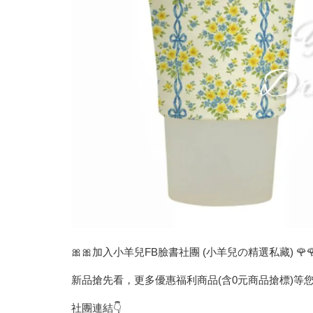
🎀🎀加入小羊兒FB臉書社團 (小羊兒の精選私藏) 🌹
新品搶先看，更多優惠福利商品(含0元商品搶標)等您
社團連結👇