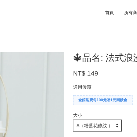
首頁
所有
🔱品名: 法式
NT$ 149
適用優惠
全館消費每100元贈1元回饋金
大小