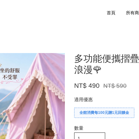
首頁
所有
多功能便攜摺疊
浪漫🌹
NT$ 490
NT$ 590
適用優惠
全館消費每100元贈1元回饋金
數量