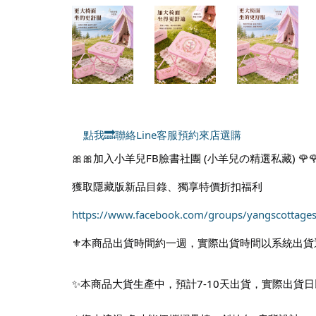
點我🔜聯絡Line客服預約來店選購
🎀🎀加入小羊兒FB臉書社團 (小羊兒の精選私藏) 🌹
獲取隱藏版新品目錄、獨享特價折扣福利
https://www.facebook.com/groups/yangscottages
⚜️本商品出貨時間約一週，實際出貨時間以系統出貨
✨本商品大貨生產中，預計7-10天出貨，實際出貨