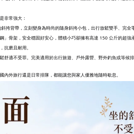
是非常強大：
屬的斜挎背帶，立刻變身為時尚的隨身斜挎小包，出行放鬆雙手、完全
」骨架，安全穩固好安心，體積小巧卻擁有高達 150 公斤的超強
，抗磨且耐用。
鬆舒適不受罪。完美適用於出行旅遊、戶外露營、野外釣魚或等候
國內外旅行還是日常排隊，都能讓您與家人優雅地隨時歇息。