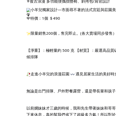
⚜️復古浪漫 多功能便攜摺疊椅、斜挎包/肩背設計
小羊兒獨家設計—市面尋不著的法式宮廷與莊園美
🌹特價：1個 ＄490
限量銷售200個，售完即止。(各大賣場同步發售
【淨重】：極輕量約 500 克 【材質】：嚴選高品質
候排隊
走進小羊兒的浪漫莊園
遇見居家生活的美好時
無論是出門排隊、戶外野餐露營，還是帶長輩和孩子
以前嫻妹妹才三歲的時候，我和先生帶著妹妹和哥哥
下來休息，真的幫我們省下了超級多力氣！所以對於