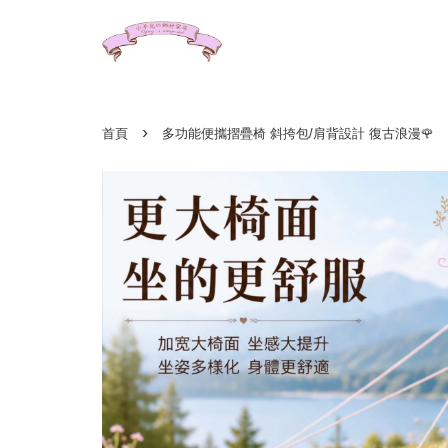
›
首頁
多功能便攜摺疊椅 斜挎包/肩背設計 復古浪漫🌹