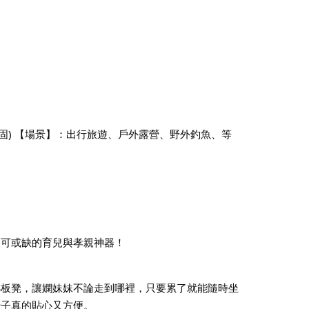
全穩固) 【場景】：出行旅遊、戶外露營、野外釣魚、等
不可或缺的育兒與孝親神器！
小板凳，讓嫻妹妹不論走到哪裡，只要累了就能隨時坐
椅子真的貼心又方便。