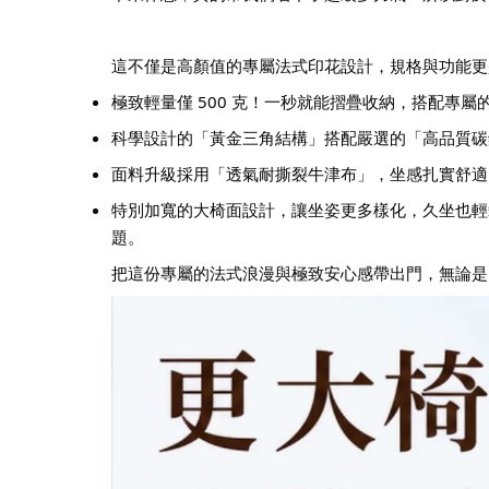
這不僅是高顏值的專屬法式印花設計，規格與功能更
極致輕量僅 500 克！一秒就能摺疊收納，搭配專
科學設計的「黃金三角結構」搭配嚴選的「高品質碳鋼
面料升級採用「透氣耐撕裂牛津布」，坐感扎實舒適
特別加寬的大椅面設計，讓坐姿更多樣化，久坐也輕
題。
把這份專屬的法式浪漫與極致安心感帶出門，無論是