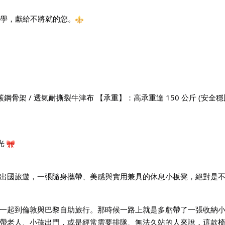
學，獻給不將就的您。
）
碳鋼骨架 / 透氣耐撕裂牛津布 【承重】：高承重達 150 公斤 (安
光
出國旅遊，一張隨身攜帶、美感與實用兼具的休息小板凳，絕對是
一起到倫敦與巴黎自助旅行。那時候一路上就是多虧帶了一張收納
帶老人、小孩出門，或是經常需要排隊、無法久站的人來說，這款