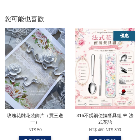
您可能也喜歡
優惠
玫瑰花雕花裝飾片（買三送
316不銹鋼便攜餐具組 🌹 法
一）
式花語
NT$ 50
NT$ 460
NT$ 390