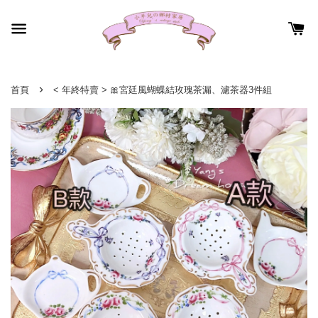
›
首頁
< 年終特賣 > 🎀宮廷風蝴蝶結玫瑰茶漏、濾茶器3件組