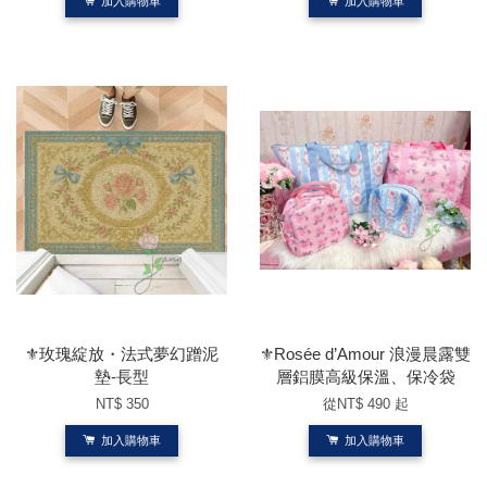
加入購物車
加入購物車
⚜️玫瑰綻放・法式夢幻蹭泥
⚜️Rosée d’Amour 浪漫晨露雙
墊-長型
層鋁膜高級保溫、保冷袋
NT$ 350
從
NT$ 490
起
加入購物車
加入購物車