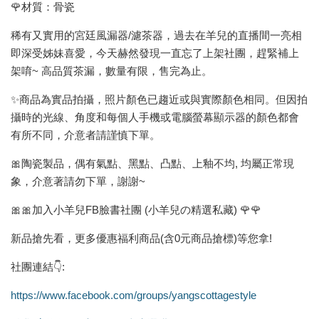
🌹材質：骨瓷
稀有又實用的宮廷風漏器/濾茶器，過去在羊兒的直播間一亮相
即深受姊妹喜愛，今天赫然發現一直忘了上架社團，趕緊補上
架唷~ 高品質茶漏，數量有限，售完為止。
✨商品為實品拍攝，照片顏色已趨近或與實際顏色相同。但因拍
攝時的光線、角度和每個人手機或電腦螢幕顯示器的顏色都會
有所不同，介意者請謹慎下單。
🎀陶瓷製品，偶有氣點、黑點、凸點、上釉不均, 均屬正常現
象，介意著請勿下單，謝謝~
🎀🎀加入小羊兒FB臉書社團 (小羊兒の精選私藏) 🌹🌹
新品搶先看，更多優惠福利商品(含0元商品搶標)等您拿!
社團連結👇:
https://www.facebook.com/groups/yangscottagestyle