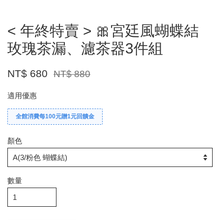
< 年終特賣 > 🎀宮廷風蝴蝶結
玫瑰茶漏、濾茶器3件組
NT$ 680
NT$ 880
適用優惠
全館消費每100元贈1元回饋金
顏色
數量