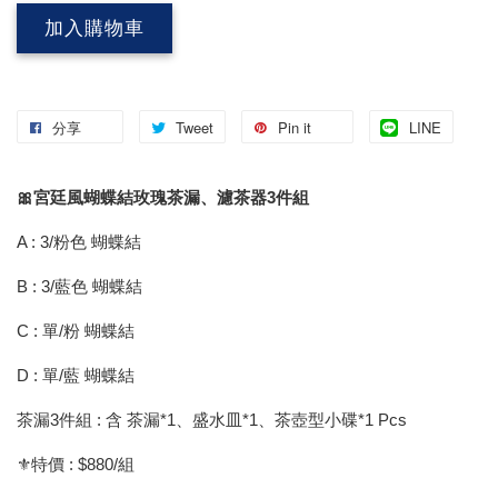
加入購物車
分享
Tweet
Pin it
LINE
🎀宮廷風蝴蝶結玫瑰茶漏、濾茶器3件組
A : 3/粉色 蝴蝶結
B : 3/藍色 蝴蝶結
C : 單/粉 蝴蝶結
D : 單/藍 蝴蝶結
茶漏3件組 : 含 茶漏*1、盛水皿*1、茶壺型小碟*1 Pcs
⚜️特價 : $880/組