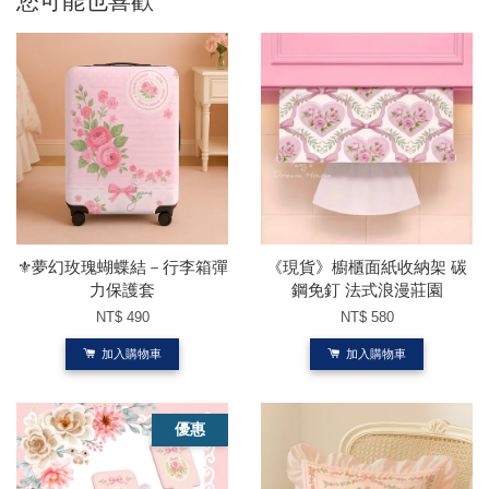
您可能也喜歡
⚜️夢幻玫瑰蝴蝶結－行李箱彈
《現貨》櫥櫃面紙收納架 碳
力保護套
鋼免釘 法式浪漫莊園
NT$ 490
NT$ 580
加入購物車
加入購物車
優惠