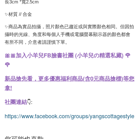
長3cm *寬2.5cm
✨材質 // 合金
✨商品為實品拍攝，照片顏色已趨近或與實際顏色相同。但因拍
攝時的光線、角度和每個人手機或電腦螢幕顯示器的顏色都會
有所不同，介意者請謹慎下單。
🎀🎀加入小羊兒FB臉書社團 (小羊兒の精選私藏) 🌹
🌹
新品搶先看，更多優惠福利商品(含0元商品搶標)等您
拿!
社團連結
👇:
https://www.facebook.com/groups/yangscottagestyle