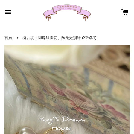
›
首頁
復古復古蝴蝶結胸花、防走光別針 (3款各1)