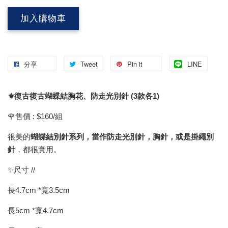
加入購物車
分享
Tweet
Pin it
LINE
⚜️復古復古蝴蝶結胸花、防走光別針 (3款各1)
🌹售價 : $160/組
很美的
蝴蝶結別針系列，當作防走光別針，胸針，或是掛繩別
針
，都很實用。
✨尺寸 //
長4.7cm *寬3.5cm
長5cm *寬4.7cm