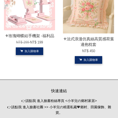
⚜️玫瑰蝴蝶結手機架 -福利品
⚜️法式浪漫仿真絲高質感荷葉
NT$ 299
NT$ 199
邊抱枕套
NT$ 450
加入購物車
加入購物車
快速連結
👉請點我 進入臉書粉絲專頁 <小羊兒の鄉村家居>
👉請點我 進入臉書社團 >> 小羊兒の精選私藏💖鄉村、田園傢飾、雜
貨。