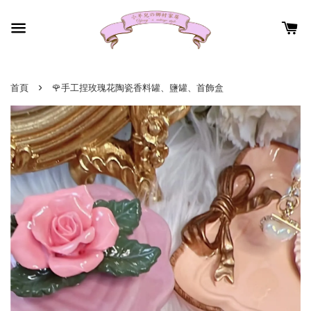
›
首頁
🌹手工捏玫瑰花陶瓷香料罐、鹽罐、首飾盒