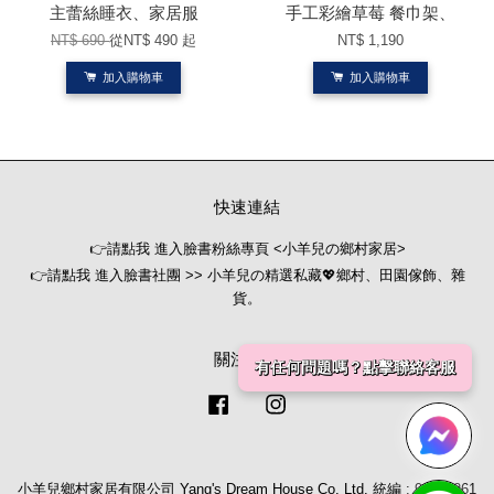
主蕾絲睡衣、家居服
手工彩繪草莓 餐巾架、
NT$ 690
從
NT$ 490
起
NT$ 1,190
加入購物車
加入購物車
快速連結
👉請點我 進入臉書粉絲專頁 <小羊兒の鄉村家居>
👉請點我 進入臉書社團 >> 小羊兒の精選私藏💖鄉村、田園傢飾、雜
貨。
關注我們
Facebook
Instagram
小羊兒鄉村家居有限公司 Yang's Dream House Co. Ltd. 統編 : 90406261