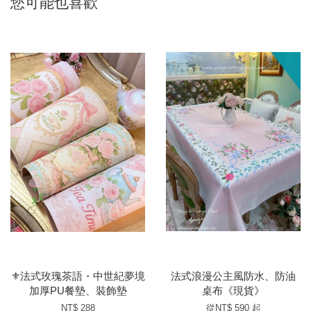
您可能也喜歡
⚜️法式玫瑰茶語・中世紀夢境
法式浪漫公主風防水、防油
加厚PU餐墊、裝飾墊
桌布《現貨》
NT$ 288
從
NT$ 590
起