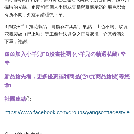
攝時的光線、角度和每個人手機或電腦螢幕顯示器的顏色都會
有所不同，介意者請謹慎下單。
⚜️陶瓷+手工捏花製品，可能存在黑點、氣點、上色不均、玫瑰
花瓣裂紋（已上釉）等工藝無法避免之正常狀況，介意者請勿
下單，謝謝。
🎀🎀加入小羊兒FB臉書社團 (小羊兒の精選私藏) 🌹
🌹
新品搶先看，更多優惠福利商品(含0元商品搶標)等您
拿!
社團連結
👇:
https://www.facebook.com/groups/yangscottagestyle