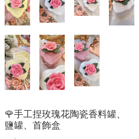
🌹手工捏玫瑰花陶瓷香料罐、
鹽罐、首飾盒