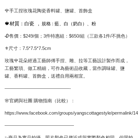
🌹手工捏玫瑰花陶瓷香料罐、鹽罐、首飾盒
🍁材質：白瓷 ,
規格 : 藍、白（奶白）、粉
🥀售價：$249/個；3件特惠組：$650/組（三款各1件/不挑色）
⚜️尺寸：7.5*7.5*7.5cm
玫瑰🌹花朵經過工藝師傅手捏、雕、拉等工藝設計製作而成，
工藝繁瑣、做工精細，可作為藝術品收藏，當作調味罐、鹽
罐、香料罐、首飾盒，送禮自用兩相宜。
——————————————-
🌸官網與社團 購物指南（比較）：
https://www.facebook.com/groups/yangscottagestyle/permalink/
———————————————
✨商品為實品拍攝，照片顏色已趨近或與實際顏色相同。但因拍