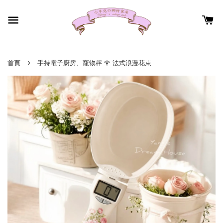
›
首頁
手持電子廚房、寵物秤 🌹 法式浪漫花束