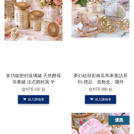
多功能密封玻璃罐 天然酵母
夢幻砝琅彩南瓜馬車童話系
培養罐 法式鄉村風 🌹
列-禮品、首飾盒、擺件
從
NT$ 330
起
從
NT$ 380
起
加入購物車
加入購物車
優惠