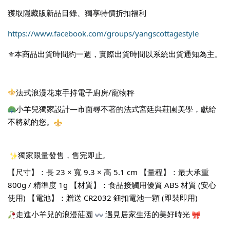
獲取隱藏版新品目錄、獨享特價折扣福利
https://www.facebook.com/groups/yangscottagestyle
⚜️本商品出貨時間約一週，實際出貨時間以系統出貨通知為主。
法式浪漫花束手持電子廚房/寵物秤
小羊兒獨家設計—市面尋不著的法式宮廷與莊園美學，獻給
不將就的您。
獨家限量發售，售完即止。
【尺寸】：長 23 × 寬 9.3 × 高 5.1 cm 【量程】：最大承重 
800g / 精準度 1g 【材質】：食品接觸用優質 ABS 材質 (安心
使用) 【電池】：贈送 CR2032 鈕扣電池一顆 (即裝即用)
走進小羊兒的浪漫莊園 
 遇見居家生活的美好時光 