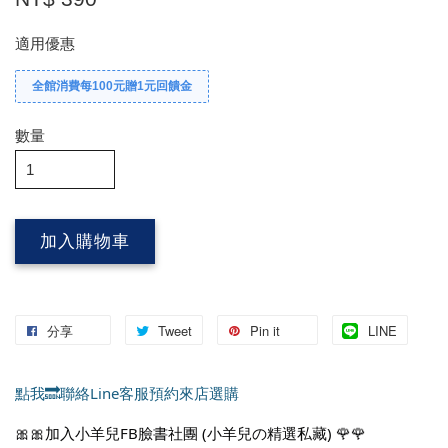
適用優惠
全館消費每100元贈1元回饋金
數量
加入購物車
分享
Tweet
Pin it
LINE
點我🔜聯絡Line客服預約來店選購
🎀🎀加入小羊兒FB臉書社團 (小羊兒の精選私藏) 🌹🌹