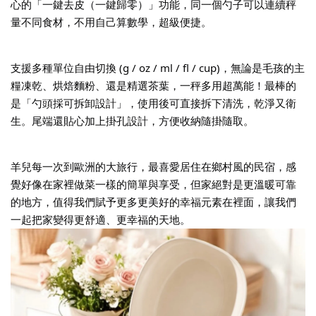
心的「一鍵去皮（一鍵歸零）」功能，同一個勺子可以連續秤
量不同食材，不用自己算數學，超級便捷。
支援多種單位自由切換 (g / oz / ml / fl / cup)，無論是毛孩的主
糧凍乾、烘焙麵粉、還是精選茶葉，一秤多用超萬能！最棒的
是「勺頭採可拆卸設計」，使用後可直接拆下清洗，乾淨又衛
生。尾端還貼心加上掛孔設計，方便收納隨掛隨取。
羊兒每一次到歐洲的大旅行，最喜愛居住在鄉村風的民宿，感
覺好像在家裡做菜一樣的簡單與享受，但家絕對是更溫暖可靠
的地方，值得我們賦予更多更美好的幸福元素在裡面，讓我們
一起把家變得更舒適、更幸福的天地。