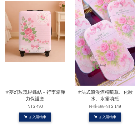
⚜️夢幻玫瑰蝴蝶結－行李箱彈
⚜️法式浪漫酒精噴瓶、化妝
力保護套
水、水霧噴瓶
NT$ 490
NT$ 199
NT$ 149
加入購物車
加入購物車