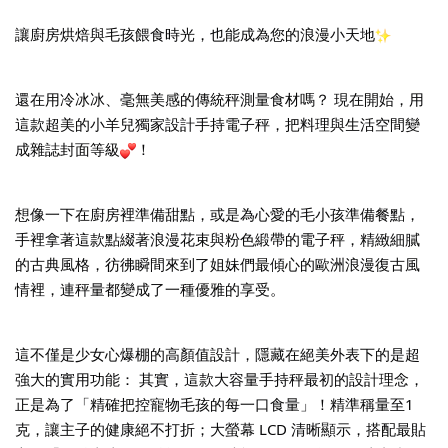
讓廚房烘焙與毛孩餵食時光，也能成為您的浪漫小天地
還在用冷冰冰、毫無美感的傳統秤測量食材嗎？ 現在開始，用
這款超美的小羊兒獨家設計手持電子秤，把料理與生活空間變
成雜誌封面等級
！
想像一下在廚房裡準備甜點，或是為心愛的毛小孩準備餐點，
手裡拿著這款點綴著浪漫花束與粉色緞帶的電子秤，精緻細膩
的古典風格，彷彿瞬間來到了姐妹們最傾心的歐洲浪漫復古風
情裡，連秤量都變成了一種優雅的享受。
這不僅是少女心爆棚的高顏值設計，隱藏在絕美外表下的是超
強大的實用功能： 其實，這款大容量手持秤最初的設計理念，
正是為了「精確把控寵物毛孩的每一口食量」！精準稱量至1
克，讓主子的健康絕不打折；大螢幕 LCD 清晰顯示，搭配最貼