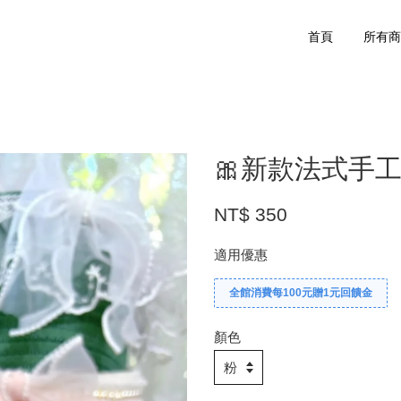
首頁
所有
🎀新款法式手
NT$ 350
適用優惠
全館消費每100元贈1元回饋金
顏色