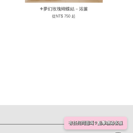
⚜️夢幻玫瑰蝴蝶結－浴簾
從
NT$ 750
起