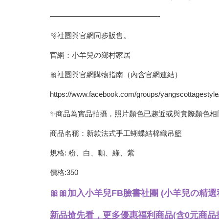
———————————————
🫧社團與官網同步販售。
官網：小羊兒の鄉村家居
🎀社團與官網購物指南（內含官網連結）
https://www.facebook.com/groups/yangscottagestyl
✨商品為實品拍攝，照片顏色已趨近或與實際顏色相
商品名稱：新款法式手工蝴蝶結棉織吊籃
規格: 粉、白、咖、綠、紫
價格:350
🎀🎀加入小羊兒FB臉書社團 (小羊兒の精選私藏
新品搶先看，更多優惠福利商品(含0元商品搶