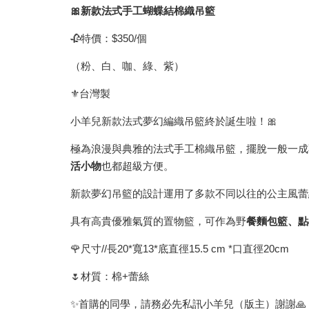
🎀新款法式手工蝴蝶結棉織吊籃
🥀特價：$350/個
（粉、白、咖、綠、紫）
⚜️台灣製
小羊兒新款法式夢幻編織吊籃終於誕生啦！🎀
極為浪漫與典雅的法式手工棉織吊籃，擺脫一般一成
活小物
也都超級方便。
新款夢幻吊籃的設計運用了多款不同以往的公主風蕾
具有高貴優雅氣質的置物籃，可作為野
餐麵包籃、點
🌹尺寸//長20*寬13*底直徑15.5 cm *口直徑20cm
🌷材質：棉+蕾絲
✨首購的同學，請務必先私訊小羊兒（版主）謝謝🙏