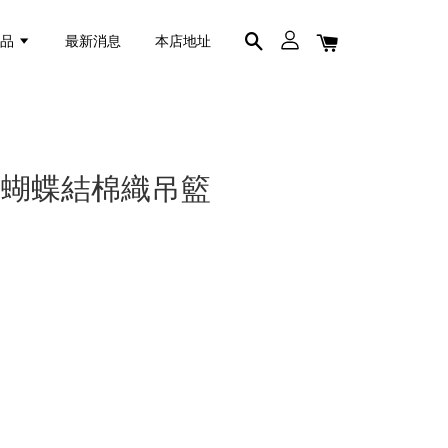
商品
最新消息
本店地址
工蝴蝶結棉織吊籃