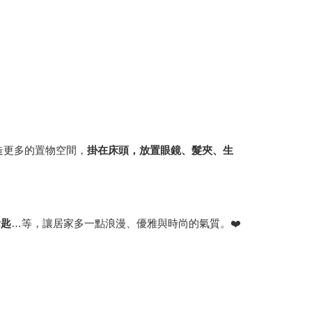
造更多的置物空間，
掛在床頭，放置眼鏡、髮夾、生
鑰匙
…等，讓居家多一點浪漫、優雅與時尚的氣質。❤️