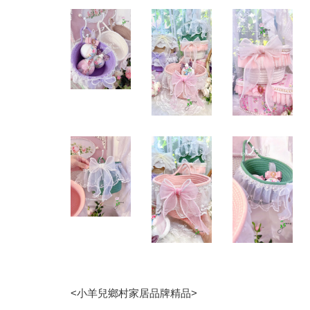
<小羊兒鄉村家居品牌精品>