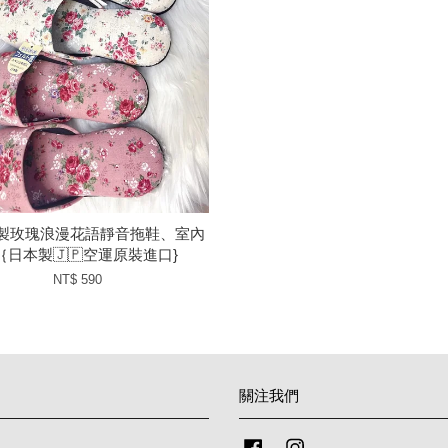
本製玫瑰浪漫花語靜音拖鞋、室內
｛日本製🇯🇵空運原裝進口}
NT$ 590
關注我們
Facebook
Instagram