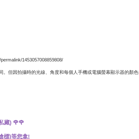
e/permalink/1453057008859808/
同。但因拍攝時的光線、角度和每個人手機或電腦螢幕顯示器的顏色
) 🌹🌹
標)等您拿!