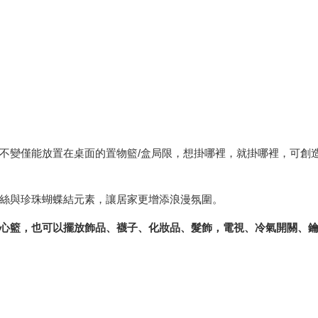
不變僅能放置在桌面的置物籃/盒局限，想掛哪裡，就掛哪裡，可創
絲與珍珠蝴蝶結元素，讓居家更增添浪漫氛圍。
心籃，也可以擺放飾品、襪子、化妝品、髮飾，電視、冷氣開關、