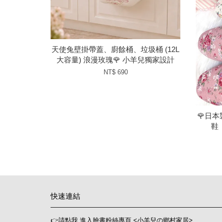
天使兔壁掛帶蓋、廚餘桶、垃圾桶 (12L
大容量) 浪漫玫瑰🌹 小羊兒獨家設計
NT$ 690
🌹日
鞋
快速連結
👉請點我 進入臉書粉絲專頁 <小羊兒の鄉村家居>