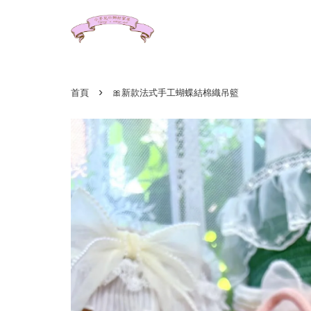
›
首頁
🎀新款法式手工蝴蝶結棉織吊籃