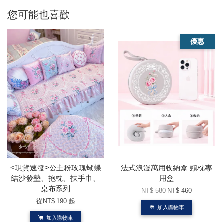
您可能也喜歡
優惠
<現貨速發>公主粉玫瑰蝴蝶
法式浪漫萬用收納盒 頸枕專
結沙發墊、抱枕、扶手巾、
用盒
桌布系列
NT$ 580
NT$ 460
從
NT$ 190
起
加入購物車
加入購物車