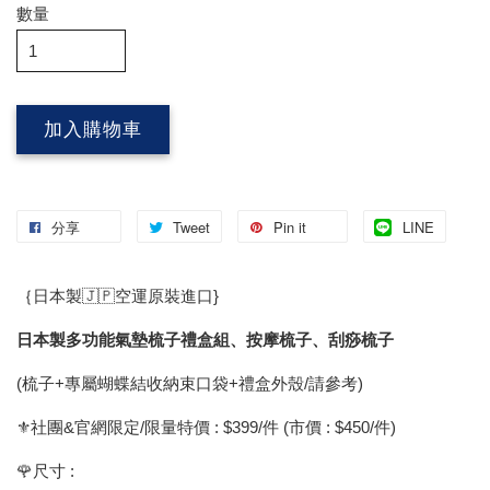
數量
加入購物車
分享
Tweet
Pin it
LINE
｛日本製🇯🇵空運原裝進口}
日本製多功能氣墊梳子禮盒組、按摩梳子、刮痧梳子
(梳子+專屬蝴蝶結收納束口袋+禮盒外殼/請參考)
⚜️社團&官網限定/限量特價 : $399/件 (市價 : $450/件)
🌹尺寸 :