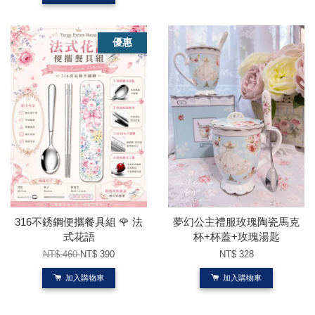
優惠
316不銹鋼便攜餐具組 🌹 法
夢幻公主禮服玫瑰陶瓷馬克
式花語
杯+杯蓋+玫瑰湯匙
NT$ 460
NT$ 390
NT$ 328
加入購物車
加入購物車