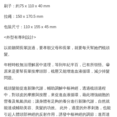
刷子：約75 x 110 x 40 mm
拉繩：150 x 170.5 mm
包裝尺寸：110 x 155 x 45 mm
<外型有專利設計>
以前聽聞長輩說過，要孝順父母和長輩，就要每天幫她們梳頭
髮。
年輕時較無法理解居中道理，等到年紀半百，已有所領悟。😁
原來是要幫長輩按摩頭部，梳壓又能增進血液循環，減少掉髮
問題。
梳頭髮能促進新陳代謝，輔助調解中樞神經，透過梳頭過程
中，對頭皮的摩擦與按壓，來促進血液循環，藉此增強細胞的
營養及氧氣供給；讓身體有足夠的養分進行新陳代謝，自然就
能達成輔助美容、美髮的功效。 此外，適度的外界刺激，也能
引起人體頭部神經的反射作用，誘發中樞神經的調節；進而達