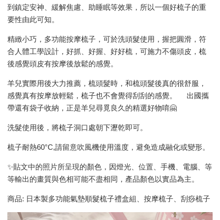
到鎮定安神、緩解焦慮、助睡眠等效果，所以一個好梳子的重
要性由此可知。
精緻小巧，多功能按摩梳子，可於洗頭髮使用，握把圓滑，符
合人體工學設計，好抓、好握、好好梳，可施力不傷頭皮，梳
後感覺頭皮有按摩後放鬆的感覺。
羊兒實際用後大力推薦，梳頭髮時，和梳頭髮後真的很舒服，
感覺真有按摩放輕鬆，梳子也不會覺得刮刮的感覺。 出國攜
帶還有袋子收納，正是羊兒尋覓良久的精選好物唷🤗
洗髮使用後，將梳子洞口處朝下瀝乾即可。
梳子耐熱60°C,請留意吹風機使用溫度，避免造成融化或變形。
✨貼文中的照片所呈現的顏色，因燈光、位置、手機、電腦、等
等輸出的畫質與色相可能不盡相同，產品顏色以實品為主。
商品: 日本製多功能氣墊順髮梳子禮盒組、按摩梳子、刮痧梳子