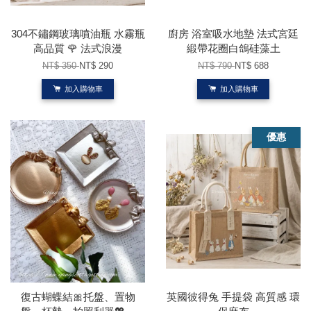
304不鏽鋼玻璃噴油瓶 水霧瓶
廚房 浴室吸水地墊 法式宮廷
高品質 🌹 法式浪漫
緞帶花圈白鴿硅藻土
NT$ 350
NT$ 290
NT$ 790
NT$ 688
加入購物車
加入購物車
優惠
復古蝴蝶結🎀托盤、置物
英國彼得兔 手提袋 高質感 環