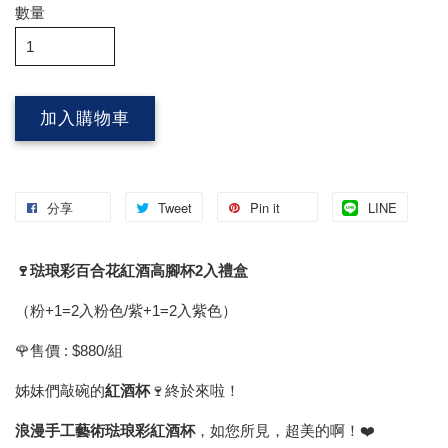
數量
加入購物車
分享
Tweet
Pin it
LINE
🍷琺琅彩百合花紅酒高腳杯2入禮盒
（粉+1=2入粉色/紫+1=2入紫色）
🌹售價 : $880/組
姊妹們敲碗的
紅酒杯
🍷終於來啦！
浪漫手工藝術琺琅彩紅酒杯
，如您所見，超美的啊！❤️