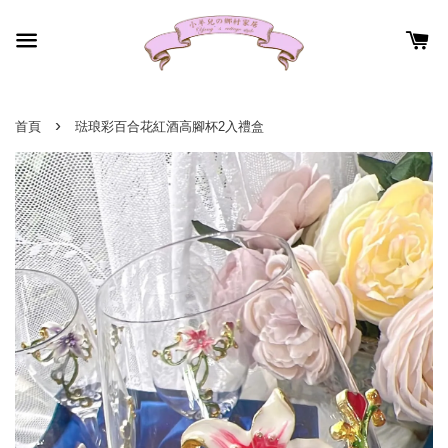
›
首頁
琺琅彩百合花紅酒高腳杯2入禮盒