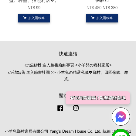
盤、杯墊、拍照利器💖。
保麻布
NT$ 99
NT$ 480
NT$ 380
加入購物車
加入購物車
快速連結
👉請點我 進入臉書粉絲專頁 <小羊兒の鄉村家居>
👉請點我 進入臉書社團 >> 小羊兒の精選私藏💖鄉村、田園傢飾、雜
貨。
關注我們
有任何問題嗎？點擊聯絡客服
Facebook
Instagram
小羊兒鄉村家居有限公司 Yang's Dream House Co. Ltd. 統編 : 90406261