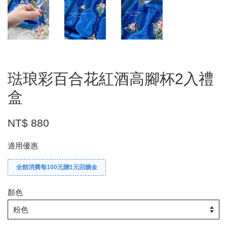
琺琅彩百合花紅酒高腳杯2入禮
盒
NT$ 880
適用優惠
全館消費每100元贈1元回饋金
顏色