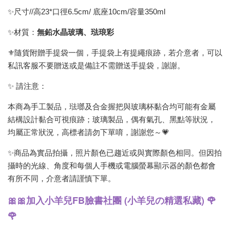
✨尺寸//高23*口徑6.5cm/ 底座10cm/容量350ml
✨材質：
無鉛水晶玻璃、琺琅彩
⚜️隨貨附贈手提袋一個，手提袋上有提繩痕跡，若介意者，可以
私訊客服不要贈送或是備註不需贈送手提袋，謝謝。
✨ 請注意：
本商為手工製品，琺瑯及合金握把與玻璃杯黏合均可能有金屬
結構設計黏合可視痕跡；玻璃製品，偶有氣孔、黑點等狀況，
均屬正常狀況，高標者請勿下單唷，謝謝您～💗
✨商品為實品拍攝，照片顏色已趨近或與實際顏色相同。但因拍
攝時的光線、角度和每個人手機或電腦螢幕顯示器的顏色都會
有所不同，介意者請謹慎下單。
🎀🎀加入小羊兒FB臉書社團 (小羊兒の精選私藏) 🌹
🌹