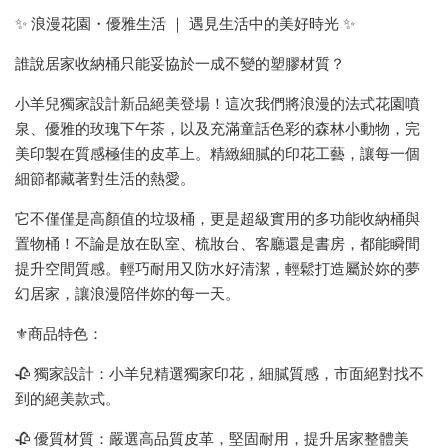
✨ 浪漫花園・優雅生活 ｜ 遇見生活中的美好時光 ✨
誰說居家收納桶只能妥協於一成不變的塑膠材質？
小羊兒獨家設計新品絕美登場！這次我們將浪漫的法式花園噴
泉、優雅的玫瑰下午茶，以及充滿童話色彩的森林小動物，完
美印製在質感極佳的皮革上。精緻細膩的印花工藝，讓每一個
細節都藏著對生活的熱愛。
它不僅僅是高顏值的垃圾桶，更是超級實用的多功能收納桶與
置物桶！不論是放在臥室、梳妝台、客廳還是書房，都能瞬間
提升空間質感。輕巧耐用又防水好清潔，輕鬆打造屬於妳的夢
幻居家，讓浪漫陪伴妳的每一天。
⚜️商品特色：
🥀 獨家設計：小羊兒精選獨家印花，細膩質感，市面絕對找不
到的絕美款式。
🥀 優質材質：嚴選高品質皮革，堅固耐用，提升居家整體美