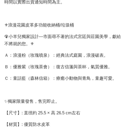
時間以實際出貨通知時間為主。
⚜️浪漫花園皮革多功能收納桶/垃圾桶
🦚小羊兒獨家設計—市面尋不著的法式宮廷與莊園美學，獻給
不將就的您。⚜️
Ａ：浪漫粉（玫瑰噴泉）：經典法式庭園，浪漫破表。
Ｂ：優雅紫（玫瑰茶會）：復古信箋與茶杯，氣質優雅。
Ｃ：童話藍（森林信箱）：療癒小動物與青鳥，童趣可愛。
✨獨家限量發售，售完即止。
【尺寸】: 直徑約 25.5 × 高 26.5 cm左右
【材質】: 優質防水皮革