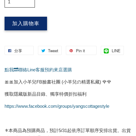
加入購物車
分享
Tweet
Pin it
LINE
點我🔜聯絡Line客服預約來店選購
🎀🎀加入小羊兒FB臉書社團 (小羊兒の精選私藏) 🌹🌹
獲取隱藏版新品目錄、獨享特價折扣福利
https://www.facebook.com/groups/yangscottagestyle
⚜️本商品為預購商品，預計5/31起依序訂單順序安排出貨。出貨