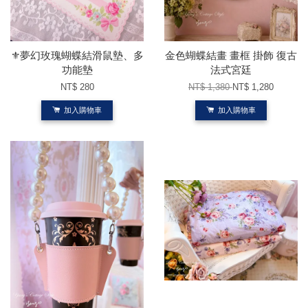
⚜️夢幻玫瑰蝴蝶結滑鼠墊、多
金色蝴蝶結畫 畫框 掛飾 復古
功能墊
法式宮廷
NT$ 280
NT$ 1,380
NT$ 1,280
加入購物車
加入購物車