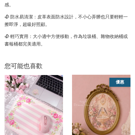
感。
🥀 防水易清潔：皮革表面防水設計，不小心弄髒也只要輕輕一
擦即淨，超級好照顧。
🥀 輕巧實用：大小適中方便移動，作為垃圾桶、雜物收納桶或
書報桶都完美適用。
您可能也喜歡
優惠