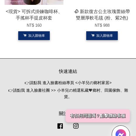
<現貨> 可拆式掛鍊咖啡杯、
🥀 新款復古公主玫瑰蕾絲帶
手搖杯手提皮杯套
雙層厚軟毛毯 (粉、紫2色)
NT$ 160
NT$ 988
加入購物車
加入購物車
快速連結
👉請點我 進入臉書粉絲專頁 <小羊兒の鄉村家居>
👉請點我 進入臉書社團 >> 小羊兒の精選私藏💖鄉村、田園傢飾、雜
貨。
關注我們
有任何問題嗎？點擊聯絡客服
Facebook
Instagram