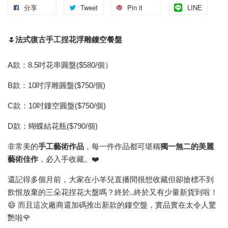
分享
Tweet
Pin it
LINE
🌷法式復古手工捏花浮雕鏤空餐盤
A款：8.5吋花串圓盤($580/個）
B款：10吋浮雕圓盤($750/個)
C款：10吋鏤空圓盤($750/個)
D款：蝴蝶結花瓶($790/個)
非常美的
手工藝術作品
，每一件作品都可堪稱
獨一無二的美麗
藝術佳作
，必入手收藏。❤️
還記得多個月前，大家在小羊兒直播間很想收藏但卻搶標不到
飲恨放棄的三朵花捏花大盤嗎？終於..終於又有少量新貨到啦！
😄 而且這次廠商還加碼推出新款的鏤空盤，實品實在太令人驚
艷啦🌹