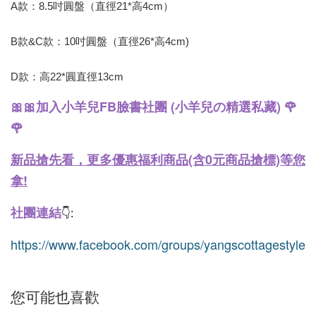
A款：8.5吋圓盤（直徑21*高4cm）
B款&C款：10吋圓盤（直徑26*高4cm)
D款：高22*圓直徑13cm
🎀🎀加入小羊兒FB臉書社團 (小羊兒の精選私藏) 🌹
🌹
新品搶先看，更多優惠福利商品(含0元商品搶標)等您
拿!
社團連結
👇:
https://www.facebook.com/groups/yangscottagestyle
您可能也喜歡