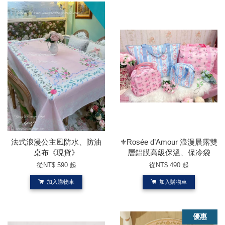
法式浪漫公主風防水、防油
⚜️Rosée d’Amour 浪漫晨露雙
桌布《現貨》
層鋁膜高級保溫、保冷袋
從
NT$ 590
起
從
NT$ 490
起
加入購物車
加入購物車
優惠