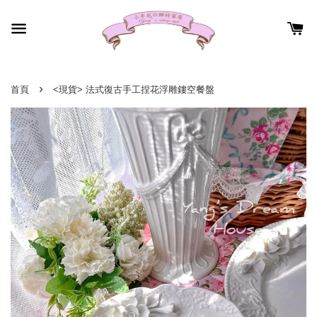
›
首頁
<現貨> 法式復古手工捏花浮雕鏤空餐盤