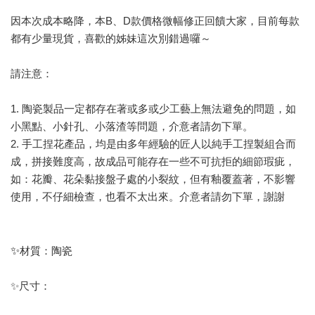
因本次成本略降，本B、D款價格微幅修正回饋大家，目前每款
都有少量現貨，喜歡的姊妹這次別錯過囉～
請注意：
1. 陶瓷製品一定都存在著或多或少工藝上無法避免的問題，如
小黑點、小針孔、小落渣等問題，介意者請勿下單。
2. 手工捏花產品，均是由多年經驗的匠人以純手工捏製組合而
成，拼接難度高，故成品可能存在一些不可抗拒的細節瑕疵，
如：花瓣、花朵黏接盤子處的小裂紋，但有釉覆蓋著，不影響
使用，不仔細檢查，也看不太出來。介意者請勿下單，謝謝
✨
材質：陶瓷
✨尺寸：