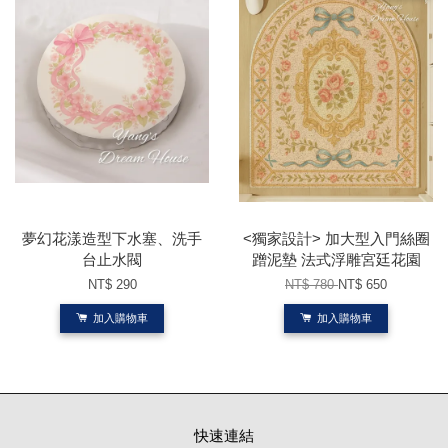
夢幻花漾造型下水塞、洗手
<獨家設計> 加大型入門絲圈
台止水閥
蹭泥墊 法式浮雕宮廷花園
NT$ 290
NT$ 780
NT$ 650
加入購物車
加入購物車
快速連結