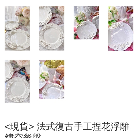
<現貨> 法式復古手工捏花浮雕
鏤空餐盤