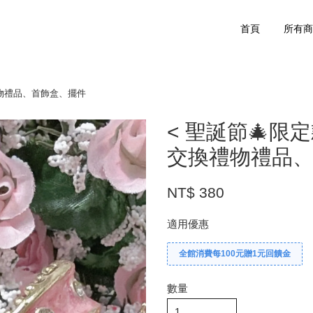
首頁
所有
禮物禮品、首飾盒、擺件
< 聖誕節🎄限
交換禮物禮品
NT$ 380
適用優惠
全館消費每100元贈1元回饋金
數量