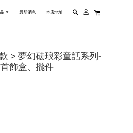
商品
最新消息
本店地址
定款 > 夢幻砝琅彩童話系列-
、首飾盒、擺件