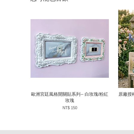
歐洲宮廷風格開關貼系列-- 白玫瑰/粉紅
原廠授
玫瑰
NT$ 150