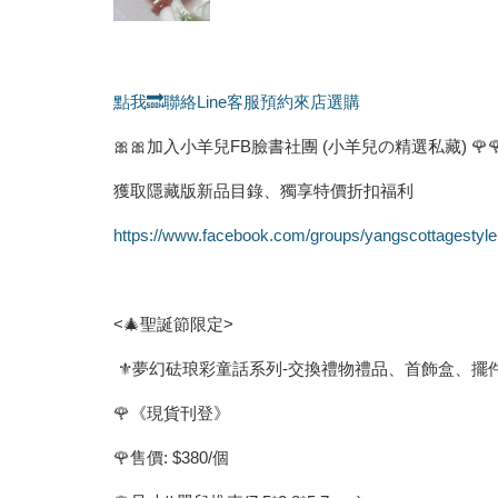
點我🔜聯絡Line客服預約來店選購
🎀🎀加入小羊兒FB臉書社團 (小羊兒の精選私藏) 🌹
獲取隱藏版新品目錄、獨享特價折扣福利
https://www.facebook.com/groups/yangscottagestyle
<🎄聖誕節限定>
⚜️夢幻砝琅彩童話系列-交換禮物禮品、首飾盒、擺
🌹《現貨刊登》
🌹售價: $380/個