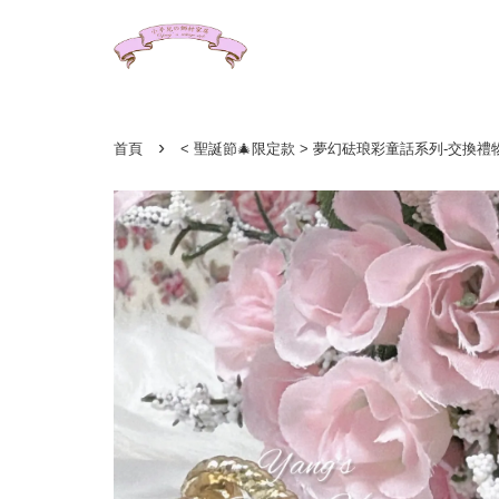
›
首頁
< 聖誕節🎄限定款 > 夢幻砝琅彩童話系列-交換