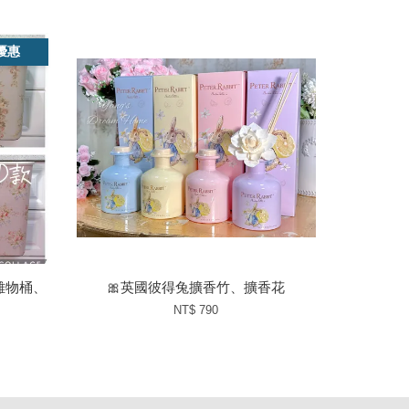
優惠
雜物桶、
🎀英國彼得兔擴香竹、擴香花
NT$ 790