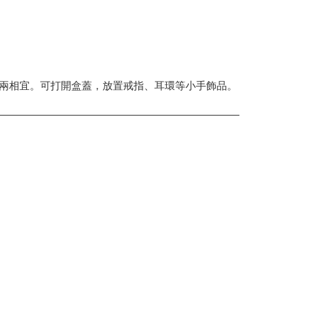
用兩相宜。可打開盒蓋，放置戒指、耳環等小手飾品。