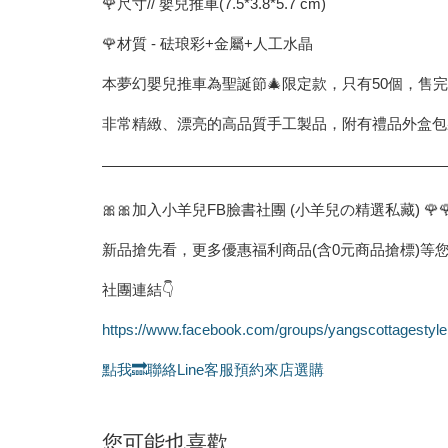
🌹尺寸// 嬰兒推車(7.5*3.8*5.7 cm)
🌹材質 - 砝琅彩+金屬+人工水晶
本夢幻嬰兒推車為聖誕節🎄限定款，只有50個，售
非常精緻、漂亮的高品質手工製品，附有禮品外盒包
🎀🎀加入小羊兒FB臉書社團 (小羊兒の精選私藏) 🌹
新品搶先看，更多優惠福利商品(含0元商品搶標)等您
社團連結👇
https://www.facebook.com/groups/yangscottagestyle
點我🔜聯絡Line客服預約來店選購
您可能也喜歡