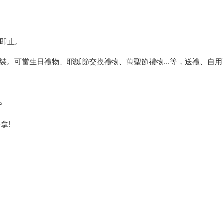
完即止。
裝。可當生日禮物、耶誕節交換禮物、萬聖節禮物...等，送禮、自

拿!