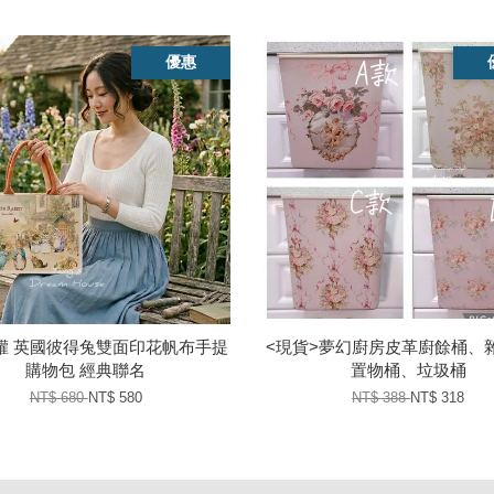
優惠
權 英國彼得兔雙面印花帆布手提
<現貨>夢幻廚房皮革廚餘桶、
購物包 經典聯名
置物桶、垃圾桶
NT$ 680
NT$ 580
NT$ 388
NT$ 318